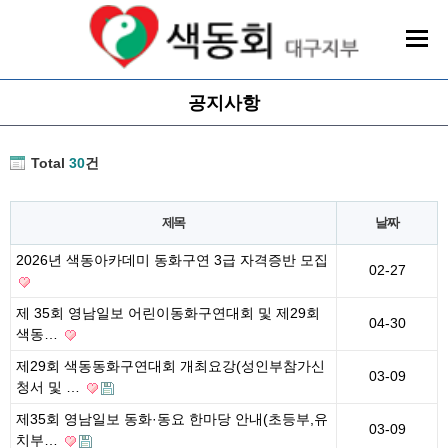
공지사항
Total
30
건
제목
날짜
2026년 색동아카데미 동화구연 3급 자격증반 모집
02-27
제 35회 영남일보 어린이동화구연대회 및 제29회
04-30
색동…
제29회 색동동화구연대회 개최요강(성인부참가신
03-09
청서 및 …
제35회 영남일보 동화·동요 한마당 안내(초등부,유
03-09
치부…