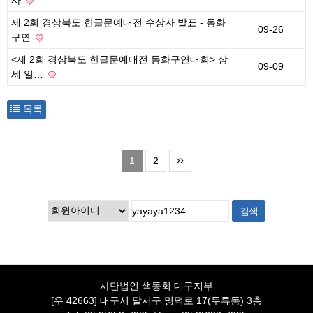
사
제 2회 경상북도 한글문예대전 수상자 발표 - 동화
09-26
구연
<제 2회 경상북도 한글문예대전 동화구연대회> 상
09-09
세 일…
목록
1
2
사단법인 색동회 대구지부
[우 42663] 대구시 달서구 명덕로 17(두류동) 3층