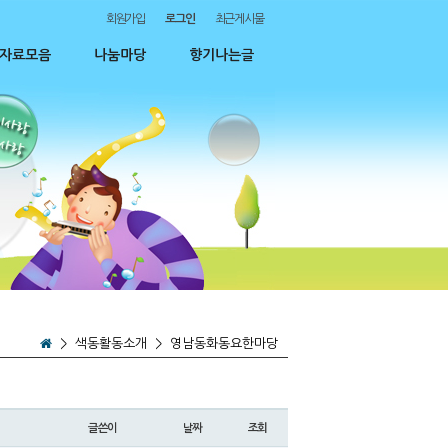
회원가입
로그인
최근게시물
자료모음
나눔마당
향기나는글
>
색동활동소개
>
영남동화동요한마당
글쓴이
날짜
조회