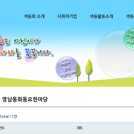
색동회 소개
사회적기업
색동활동소개
색동
영남동화동요한마당
Total
17
건
번호
제목