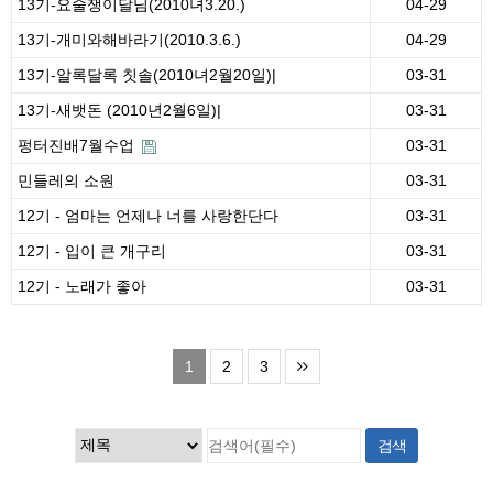
13기-요술쟁이달님(2010녀3.20.)
04-29
13기-개미와해바라기(2010.3.6.)
04-29
13기-알록달록 칫솔(2010녀2월20일)|
03-31
13기-새뱃돈 (2010년2월6일)|
03-31
펑터진배7월수업
03-31
민들레의 소원
03-31
12기 - 엄마는 언제나 너를 사랑한단다
03-31
12기 - 입이 큰 개구리
03-31
12기 - 노래가 좋아
03-31
1
2
3