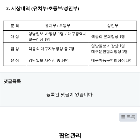
2.
시상내역
(
유치부
/
초등부
/
성인부
)
훈 격
유치부
/
초등부
성인부
영남일보 사장상
1
명
/
대구광역시
대 상
색동회 본회장상
1
명
교육감상
1
명
영남일보 사장상
1
명
금 상
색동회 대구지부장상 총
7
명
대구문인협회장상
1
명
은 상
영남일보 사장상 총
14
명
대구아동문학회장상
1
명
댓글목록
등록된 댓글이 없습니다.
목록
팝업관리