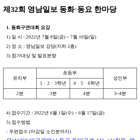
본문
·
제
32
회 영남일보 동화
동요 한마당
1.
동화구연대회 요강
1)
일 시
: 2022
년
7
월
8
일
(
금
) ~ 7
월
10
일
(
일
)
2)
장 소
:
영남일보 강당
(
지하
2
층
)
3)
참가대상 및 발표분량
초등부
유치부
성인부
1
ㆍ
2
ㆍ
3
학년
4
ㆍ
5
ㆍ
6
학년
2
분
3
분
4
분
3~4
분
4)
접수기간
: 2022
년
6
월
1
일
(
수
) ~ 6
월
17
일
(
금
)
5)
접수방법
-
우편접수
(
마감일 소인분까지
)