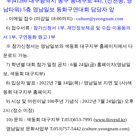
우
)41260
대구광역시 동구 동대구로
441, (
신천동
,
영
남타워
) 5
층 영남일보 동화구연대회 담당자 앞
-
이메일 접수
(
마감일
18:00
까지
) :
culture@yeongnam.com
6)
접수서류
:
참가신청서
1
부
,
개인정보제공 및 수집
·
이용동의
서
1
부
,
구연동화 원고
1
부
※
참가신청서는 영남일보와 색동회 대구지부 홈페이지에서 다
운로드 가능
.
7)
학년별 대회 참가 일정 공지
: 6
월
24
일
(
금
)
홈페이지
(
영남일
보
,
색동회 대구지부
)
8)
입상자 발표
: 2022
년
7
월
14
일
(
목
) /
영남일보 지면 및
(
사
)
색
동회 대구지부 홈페이지
9)
시상 및 어린이날
100
주년 기념식
: 2022
년
7
월
24
일
(
일
)
오후
2
시
(
장소 미정
)
10)
문의
:
색동회 대구지부
T.053)653-7995 (
www.ilovesd.kr
)
영남일보 문화사업부
T.053)757-5442 (culture.yeongnam.com)